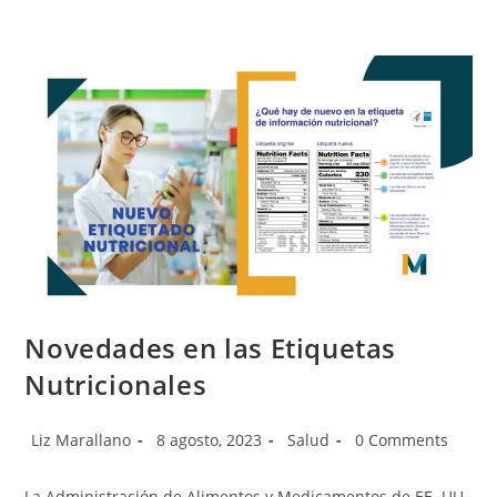
Novedades en las Etiquetas
Nutricionales
Post
Post
Post
Post
Liz Marallano
8 agosto, 2023
Salud
0 Comments
author:
published:
category:
comments:
La Administración de Alimentos y Medicamentos de EE. UU.